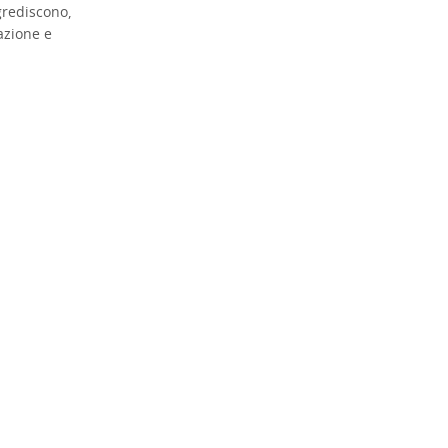
grediscono,
razione e