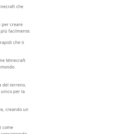
inecraft che
i per creare
 più facilmente.
rapidi che ti
ene Minecraft
o mondo
à del terreno,
 unico per la
va, creando un
hi come