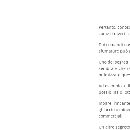
Pertanto, conosc
come ti diverti
Dai comandi nas
sfumature può au
Uno dei segreti 
sembrare che rac
ottimizzare ques
Ad esempio, util
possibilità di 
Inoltre, l'incan
ghiaccio o miner
commerciali.
Un altro segreto