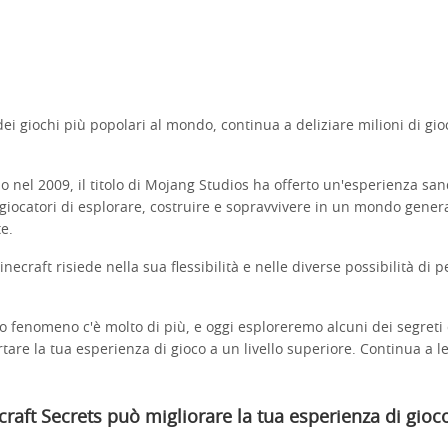
dei giochi più popolari al mondo, continua a deliziare milioni di gioca
io nel 2009, il titolo di Mojang Studios ha offerto un'esperienza sa
giocatori di esplorare, costruire e sopravvivere in un mondo gener
te.
inecraft risiede nella sua flessibilità e nelle diverse possibilità di 
o fenomeno c'è molto di più, e oggi esploreremo alcuni dei segreti 
are la tua esperienza di gioco a un livello superiore. Continua a l
aft Secrets può migliorare la tua esperienza di gioc