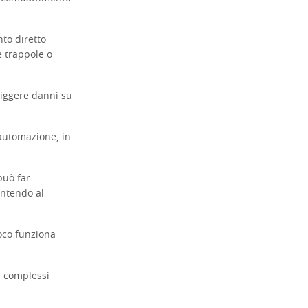
to diretto
e trappole o
liggere danni su
 automazione, in
può far
entendo al
oco funziona
ai complessi