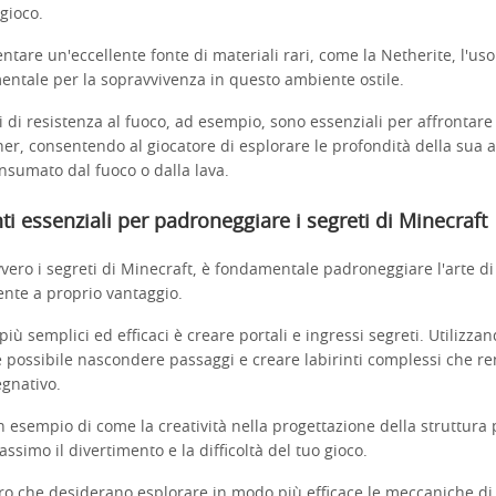
 gioco.
ntare un'eccellente fonte di materiali rari, come la Netherite, l'us
mentale per la sopravvivenza in questo ambiente ostile.
ni di resistenza al fuoco, ad esempio, sono essenziali per affrontare
er, consentendo al giocatore di esplorare le profondità della sua a
nsumato dal fuoco o dalla lava.
i essenziali per padroneggiare i segreti di Minecraft
vero i segreti di Minecraft, è fondamentale padroneggiare l'arte di
iente a proprio vantaggio.
più semplici ed efficaci è creare portali e ingressi segreti. Utilizzan
è possibile nascondere passaggi e creare labirinti complessi che re
egnativo.
 esempio di come la creatività nella progettazione della struttura
simo il divertimento e la difficoltà del tuo gioco.
loro che desiderano esplorare in modo più efficace le meccaniche 