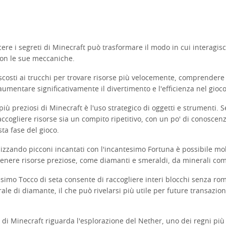
ere i segreti di Minecraft può trasformare il modo in cui interagisci
 con le sue meccaniche.
costi ai trucchi per trovare risorse più velocemente, comprendere
mentare significativamente il divertimento e l'efficienza nel gioco
più preziosi di Minecraft è l'uso strategico di oggetti e strumenti.
cogliere risorse sia un compito ripetitivo, con un po' di conoscenz
ta fase del gioco.
izzando picconi incantati con l'incantesimo Fortuna è possibile mol
ottenere risorse preziose, come diamanti e smeraldi, da minerali co
tesimo Tocco di seta consente di raccogliere interi blocchi senza ro
ale di diamante, il che può rivelarsi più utile per future transazioni
 di Minecraft riguarda l'esplorazione del Nether, uno dei regni più 