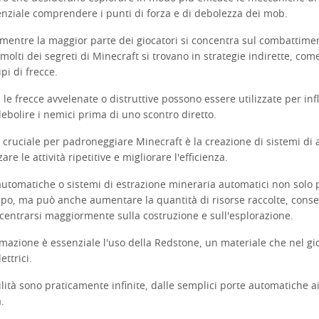
senziale comprendere i punti di forza e di debolezza dei mob.
mentre la maggior parte dei giocatori si concentra sul combattimen
 molti dei segreti di Minecraft si trovano in strategie indirette, com
tipi di frecce.
le frecce avvelenate o distruttive possono essere utilizzate per inf
debolire i nemici prima di uno scontro diretto.
 cruciale per padroneggiare Minecraft è la creazione di sistemi di
are le attività ripetitive e migliorare l'efficienza.
automatiche o sistemi di estrazione mineraria automatici non solo 
po, ma può anche aumentare la quantità di risorse raccolte, cons
ncentrarsi maggiormente sulla costruzione e sull'esplorazione.
mazione è essenziale l'uso della Redstone, un materiale che nel gi
lettrici.
bilità sono praticamente infinite, dalle semplici porte automatiche 
.