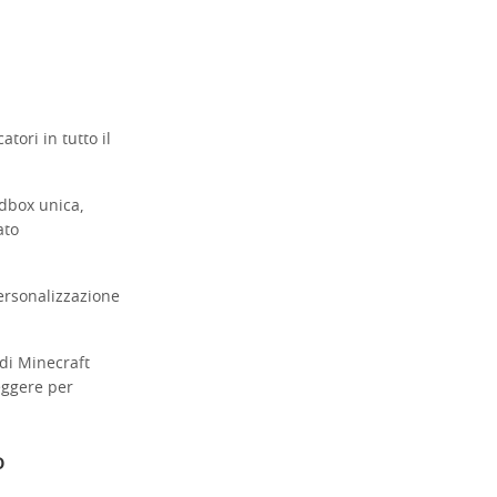
tori in tutto il
ndbox unica,
ato
personalizzazione
di Minecraft
eggere per
o