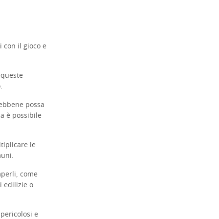
 con il gioco e
 queste
.
 Sebbene possa
a è possibile
tiplicare le
muni.
mperli, come
 edilizie o
pericolosi e