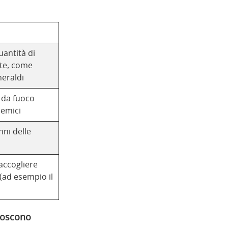
antità di
tte, come
eraldi
i da fuoco
nemici
ni delle
accogliere
 (ad esempio il
onoscono