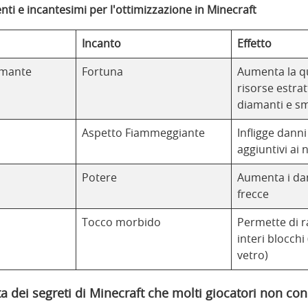
nti e incantesimi per l'ottimizzazione in Minecraft
Incanto
Effetto
amante
Fortuna
Aumenta la qu
risorse estra
diamanti e sm
Aspetto Fiammeggiante
Infligge dann
aggiuntivi ai 
Potere
Aumenta i dan
frecce
Tocco morbido
Permette di r
interi blocchi
vetro)
ta dei segreti di Minecraft che molti giocatori non c