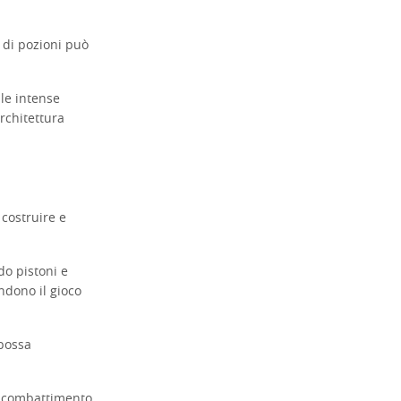
o di pozioni può
 le intense
rchitettura
 costruire e
do pistoni e
ndono il gioco
 possa
di combattimento