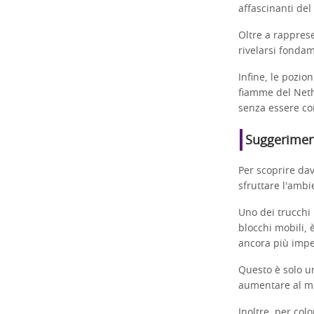
affascinanti del
Oltre a rapprese
rivelarsi fonda
Infine, le pozio
fiamme del Neth
senza essere co
Suggeriment
Per scoprire dav
sfruttare l'amb
Uno dei trucchi 
blocchi mobili, 
ancora più imp
Questo è solo un
aumentare al mas
Inoltre, per co